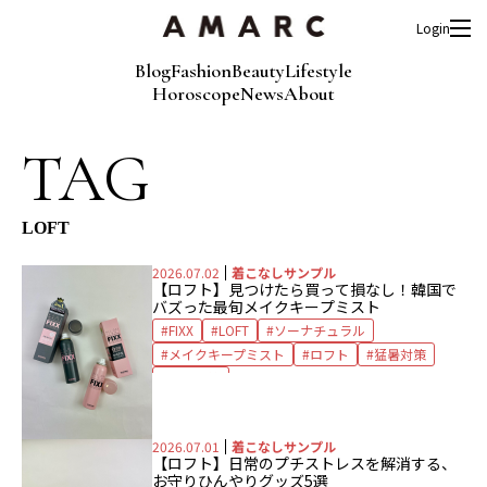
Login
Blog
Fashion
Beauty
Lifestyle
Horoscope
News
About
TAG
LOFT
2026.07.02
着こなしサンプル
【ロフト】
見つけたら買って損なし！
韓国で
バズった最旬メイクキープミスト
FIXX
LOFT
ソーナチュラル
メイクキープミスト
ロフト
猛暑対策
顔汗対策
2026.07.01
着こなしサンプル
【ロフト】
日常のプチストレスを解消する、
お守りひんやりグッズ5選