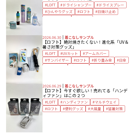
LOFT
ドライシャンプー
ドライスプレー
ひんやりグッズ
ロフト
日焼け止め
涼感スプレー
猛暑対策
2026.06.30
着こなしサンプル
【ロフト】
絶対焼きたくない！
進化系「UV＆
暑さ対策グッズ」
LOFT
UVカット
アームカバー
サンバイザー
ロフト
折り畳み傘
日傘
晴雨兼用傘
猛暑対策
紫外線対策
2026.06.29
着こなしサンプル
【ロフト】
今すぐ欲しい！
売れてる「ハンデ
ィファン」はこの２つ
LOFT
ハンディファン
マルチウェイ
ロフト
便利グッズ
大風量
猛暑対策