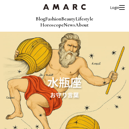
Login
Blog
Fashion
Beauty
Lifestyle
Horoscope
News
About
水瓶座
お守り言葉