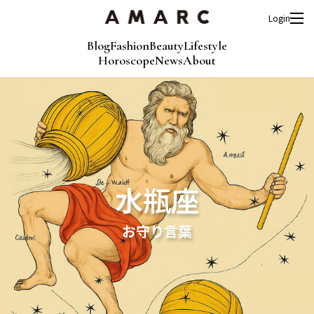
Login
Blog
Fashion
Beauty
Lifestyle
Horoscope
News
About
水瓶座
お守り言葉