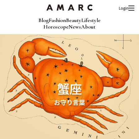
Login
Blog
Fashion
Beauty
Lifestyle
Horoscope
News
About
蟹座
お守り言葉