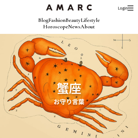
Login
Blog
Fashion
Beauty
Lifestyle
Horoscope
News
About
蟹座
お守り言葉