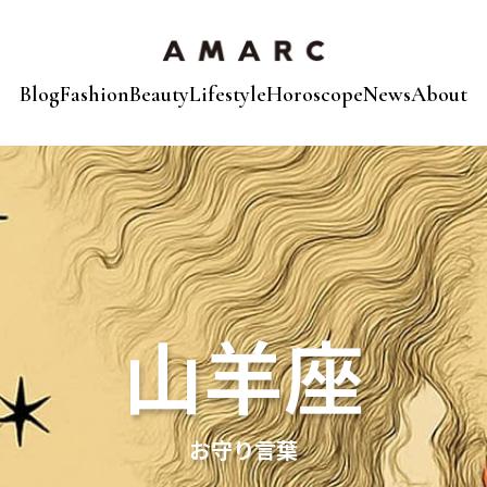
Blog
Fashion
Beauty
Lifestyle
Horoscope
News
About
山羊座
お守り言葉