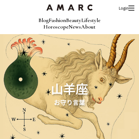
Login
Blog
Fashion
Beauty
Lifestyle
Horoscope
News
About
山羊座
お守り言葉