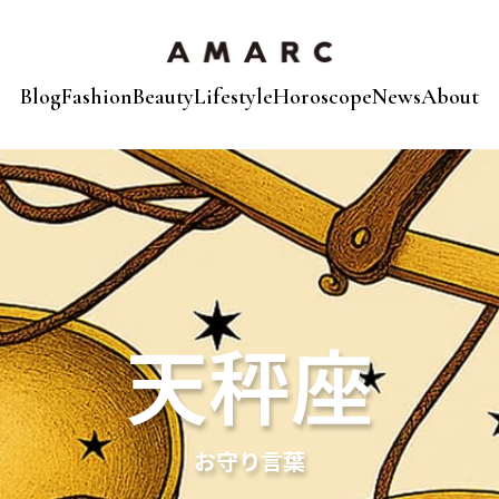
Blog
Fashion
Beauty
Lifestyle
Horoscope
News
About
天秤座
お守り言葉