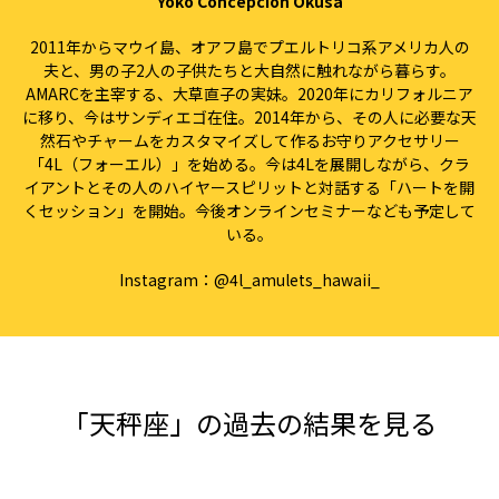
Yoko Concepcion Okusa
2011年からマウイ島、オアフ島でプエルトリコ系アメリカ人の
夫と、男の子2人の子供たちと大自然に触れながら暮らす。
AMARCを主宰する、大草直子の実妹。2020年にカリフォルニア
に移り、今はサンディエゴ在住。2014年から、その人に必要な天
然石やチャームをカスタマイズして作るお守りアクセサリー
「4L（フォーエル）」を始める。今は4Lを展開しながら、クラ
イアントとその人のハイヤースピリットと対話する「ハートを開
くセッション」を開始。今後オンラインセミナーなども予定して
いる。
Instagram：
@4l_amulets_hawaii_
「天秤座」の過去の結果を見る