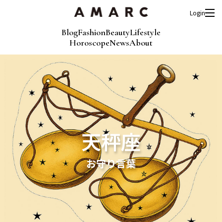
Login
Blog
Fashion
Beauty
Lifestyle
Horoscope
News
About
天秤座
お守り言葉