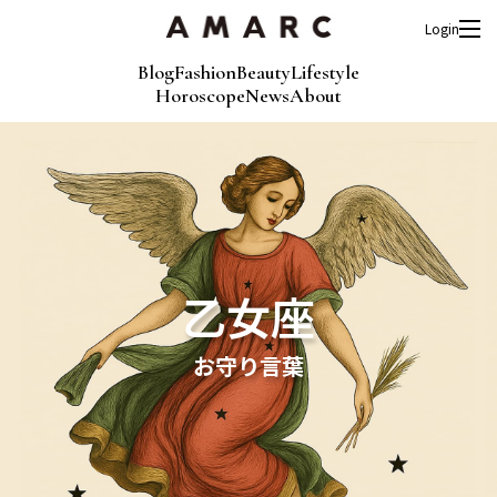
Login
Blog
Fashion
Beauty
Lifestyle
Horoscope
News
About
乙女座
お守り言葉