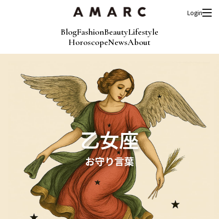
Login
Blog
Fashion
Beauty
Lifestyle
Horoscope
News
About
乙女座
お守り言葉