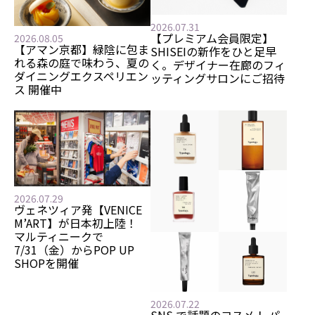
2026.07.31
【プレミアム会員限定】
2026.08.05
【アマン京都】緑陰に包ま
SHISEIの新作をひと足早
れる森の庭で味わう、夏の
く。デザイナー在廊のフィ
ダイニングエクスペリエン
ッティングサロンにご招待
ス 開催中
2026.07.29
ヴェネツィア発【VENICE
M’ART】が日本初上陸！
マルティニークで
7/31（金）からPOP UP
SHOPを開催
2026.07.22