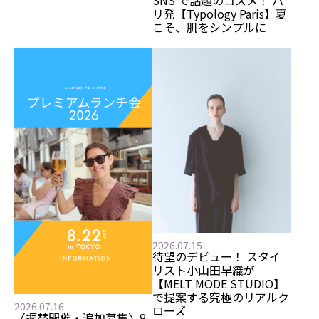
SNS で話題のコスメ！ パ
リ発【Typology Paris】夏
こそ、肌をシンプルに
2026.07.15
待望のデビュー！ スタイ
リスト小山田早織が
【MELT MODE STUDIO】
で提案する究極のリアルク
2026.07.16
ローズ
〈振替開催・追加募集〉8