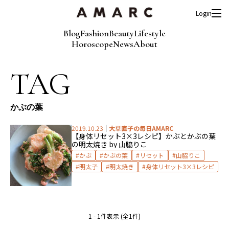
Login
Blog
Fashion
Beauty
Lifestyle
Horoscope
News
About
TAG
かぶの葉
2019.10.23
大草直子の毎日AMARC
【身体リセット3×3レシピ】かぶとかぶの葉
の明太焼き by 山脇りこ
かぶ
かぶの葉
リセット
山脇りこ
明太子
明太焼き
身体リセット3×3レシピ
1 - 1件表示 (全1件)