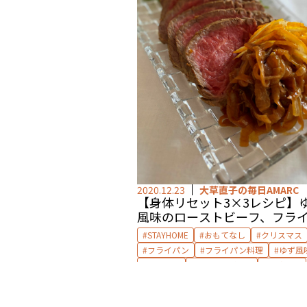
2020.12.23
大草直子の毎日AMARC
【身体リセット3×3レシピ】
風味のローストビーフ、フラ
で by 山脇りこ
STAYHOME
おもてなし
クリスマス
フライパン
フライパン料理
ゆず風
リセット
ローストビーフ
山脇りこ
年末年始
身体リセット3×3レシピ