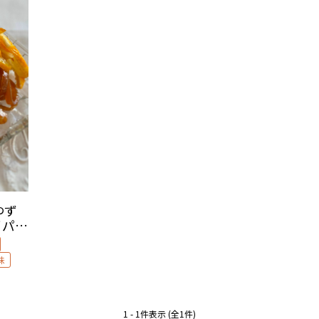
ゆず
イパン
味
1 - 1件表示 (全1件)