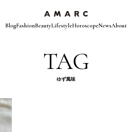
Blog
Fashion
Beauty
Lifestyle
Horoscope
News
About
TAG
ゆず風味