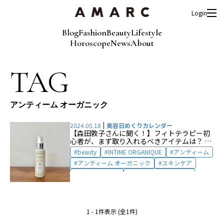
Login
Blog
Fashion
Beauty
Lifestyle
Horoscope
News
About
TAG
アンティーム オーガニック
2024.05.18
美容日めくりカレンダー
【森田敦子さんに聞く！】フィトテラピー初
心者が、まず取り入れるべきアイテムは？ 〜
フェムケア編：リキッドソープ〜
beauty
INTIME ORGANIQUE
アンティーム
アンティーム オーガニック
スキンケア
フィトテラピー
フェミニンウォッシュ
フェムケア
森田敦子
植物療法
1 - 1件表示 (全1件)