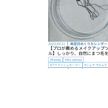
2023.09.21
美容日めくりカレンダー
【プロが薦めるメイクアップ
ル】しっかり、自然にまつ毛
るなら、シュウ ウエムラのア
beauty
shu uemura
ッシュカーラー by 松井 里加
アイラッシュカーラー
シュウ ウエムラ
ビューラー
メイク
メイクアップツ