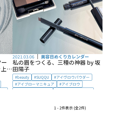
2021.03.06
美容日めくりカレンダー
私の眉をつくる、三種の神器 by 坂
ツー
田陽子
を上げ
イラ
beauty
SUQQU
アイヴロウパウダー
アイブローマニキュア
アイブロウ
アイブロウペンシル
アイブロウマスカラ
ール
シュウ ウエムラ
三種の神器
1 - 2件表示 (全2件)