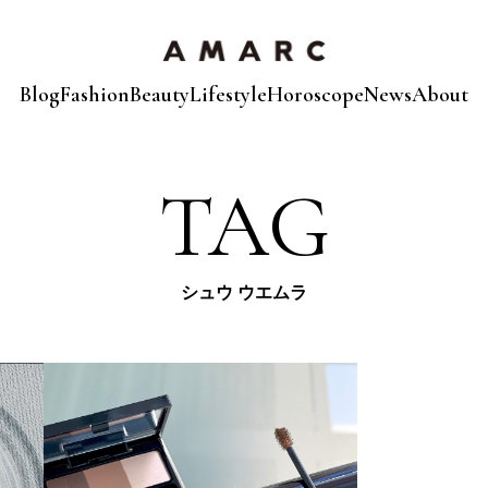
Blog
Fashion
Beauty
Lifestyle
Horoscope
News
About
TAG
シュウ ウエムラ