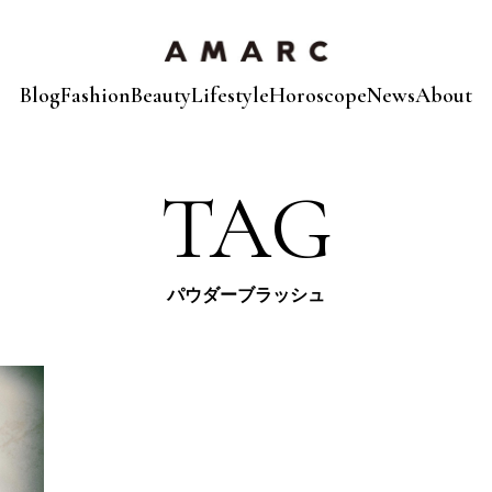
Blog
Fashion
Beauty
Lifestyle
Horoscope
News
About
TAG
パウダーブラッシュ