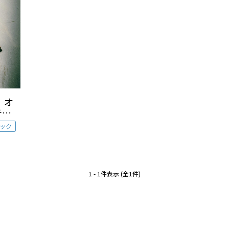
オ
テクニ
川村友
ック
1 - 1件表示 (全1件)