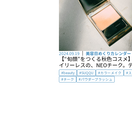
2024.09.19
美容日めくりカレンダー
【“旬顔”をつくる秋色コスメ】 
イリーレスの、NEOチーク。
ックいらずで美しい頬に by 
beauty
SUQQU
カラーメイク
ス
子
チーク
パウダーブラッシュ