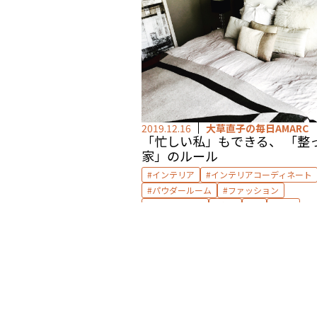
2019.12.16
大草直子の毎日AMARC
「忙しい私」もできる、 「整
家」のルール
インテリア
インテリアコーディネート
パウダールーム
ファッション
ベッドルーム
家具
皿
食器