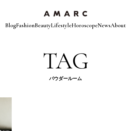
Blog
Fashion
Beauty
Lifestyle
Horoscope
News
About
TAG
パウダールーム