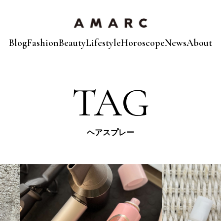
Blog
Fashion
Beauty
Lifestyle
Horoscope
News
About
TAG
ヘアスプレー