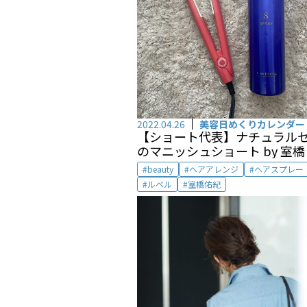
2022.04.26
美容日めくりカレンダー
【ショート代表】ナチュラル
のマニッシュショート by 室橋
beauty
ヘアアレンジ
ヘアスプレー
ルベル
室橋佑紀