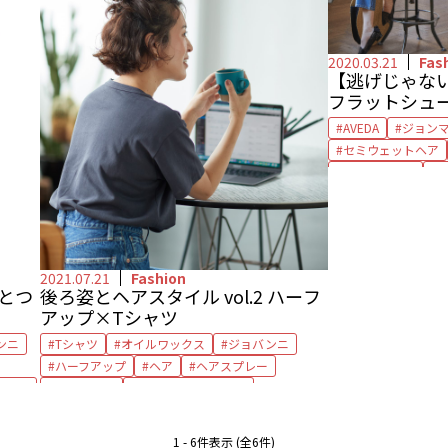
2020.03.21
Fas
【逃げじゃな
フラットシュ
AVEDA
ジョン
セミウェットヘア
ヘアスタイル
ボリュームヘア
2021.07.21
Fashion
ひとつ
後ろ姿とヘアスタイル vol.2 ハーフ
アップ×Tシャツ
ンニ
Tシャツ
オイルワックス
ジョバンニ
ハーフアップ
ヘア
ヘアスプレー
レアル
ヘアセット
ヘアとファッション
ヘアワックス
ロレアル パリ
後ろ姿
1 - 6件表示 (全6件)