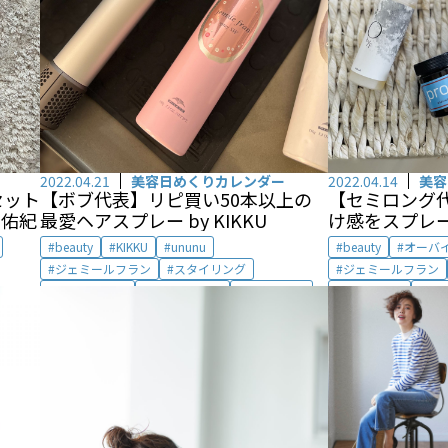
2022.04.21
美容日めくりカレンダー
2022.04.14
美容
セット
【ボブ代表】リピ買い50本以上の
【セミロング
 佑紀
最愛ヘアスプレー by KIKKU
け感をスプレー
矢子
beauty
KIKKU
ununu
beauty
オーバ
ジェミールフラン
スタイリング
ジェミールフラン
ヘアアレンジ
ヘアスプレー
ヘアバーム
ヘアオイル
ヘ
ヘアワックス