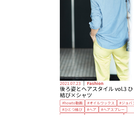
2021.07.23
Fashion
後ろ姿とヘアスタイル vol.3 
結び×シャツ
howto動画
オイルワックス
ジョバ
ひとつ結び
ヘア
ヘアスプレー
ヘアセット
ヘアとファッション
ロ
ワックス
動画
後ろ姿