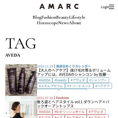
Login
Blog
Fashion
Beauty
Lifestyle
Horoscope
News
About
TAG
AVEDA
2024.11.19
美容日めくりカレンダー
【大人のヘアケア】抜け毛対策＆ボリューム
アップには、AVEDAのシャンコン by 佐藤エ
イコ
AVEDA
beauty
アヴェダ
シャンプー
スカルプセラム
トリートメント
ヘアケア
ボリューム
大人のヘアケア
大人のヘア悩み
頭皮ケア
頭皮環境
2021.07.16
Fashion
後ろ姿とヘアスタイル vol.1 ダウンヘア×バ
ックオープントップス
AVEDA
N.ポリッシュオイル
アヴェダ
ナプラ
ヘア
ヘアオイル
ヘアセット