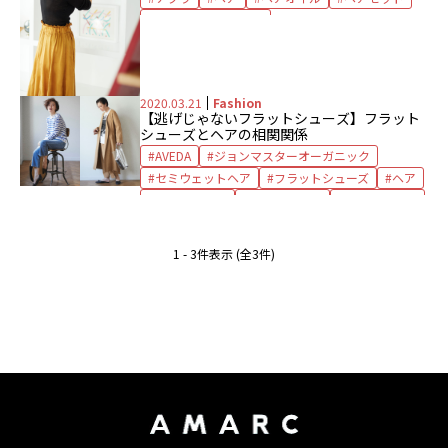
ヘアとファッション
ボリューマイジング トニック
後ろ姿
2020.03.21
Fashion
【逃げじゃないフラットシューズ】フラット
シューズとヘアの相関関係
AVEDA
ジョンマスターオーガニック
セミウェットヘア
フラットシューズ
ヘア
ヘアスタイル
ヘアスプレー
ヘアワックス
ボリュームヘア
1 - 3件表示 (全3件)