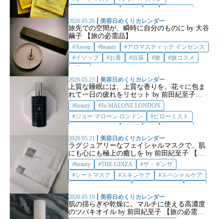
フェイスマスク
出張
旅
旅コスメ
2026.05.26
美容日めくりカレンダー
旅先での空間が、瞬時に自分のものに by 大谷
繭子 【旅の必需品】
Aesop
beauty
アロマスティック インセンス
イソップ
お香
出張
旅
旅コスメ
香り
2026.05.23
美容日めくりカレンダー
上質な睡眠には、上質な香りを。花々に包ま
れて一日の疲れをリセット by 前田紀至子
【旅の必需品】
beauty
Jo MALONE LONDON
ジョー マローン ロンドン
ピローミスト
ルームスプレー
出張
旅
旅コスメ
眠活
睡眠
2026.05.21
美容日めくりカレンダー
ラグジュアリーなフェイシャルマスクで、肌
にも心にも極上の癒しを by 前田紀至子 【旅
の必需品】
beauty
THE GINZA
ザ・ギンザ
シートマスク
スキンケア
スペシャルケア
フェイシャルマスク
フェイスマスク
出張
旅
旅コスメ
2026.05.19
美容日めくりカレンダー
肌の揺らぎや乾燥に。マルチに使える高濃度
のツバキオイル by 前田紀至子 【旅の必需