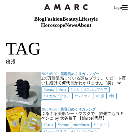
Login
Blog
Fashion
Beauty
Lifestyle
Horoscope
News
About
TAG
出張
2026.05.30
美容日めくりカレンダー
230万個販売している頭皮ブラシ。リピート買
いし続けて何代目かわかりません（笑） by 大
谷繭子 【旅の必需品】
beauty
uka
ウカ
スカルプケア
スカルプブラシ
ヘアケア
出張
旅
旅コスメ
2026.05.28
美容日めくりカレンダー
ぷるぷる美肌シートマスクで、旅先でもゴキ
ゲンに by 大谷繭子 【旅の必需品】
Anua
beauty
numbuzin
アヌア
シートマスク
ナンバーズイン