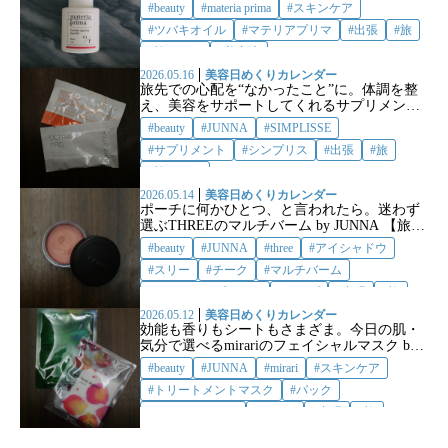
品】
beauty
materia prima
スキンケア
ツバキオイル
マテリアプリマ
出張
旅
旅コスメ
美容液
2026.05.16
美容日めくりカレンダー
旅先での心配を“なかったこと”に。体調を整
え、美容をサポートしてくれるサプリメント
by JUNNA 【旅の必需品】
beauty
JUNNA
SIMPLISSE
サプリメント
シンプリス
出張
旅
旅コスメ
2026.05.14
美容日めくりカレンダー
ポーチに何かひとつ、と言われたら。迷わず
選ぶTHREEのマルチバーム by JUNNA 【旅の
必需品】
beauty
JUNNA
three
アイシャドウ
スリー
チーク
マルチバーム
メイクアップコスメ
リップ
出張
旅
旅コスメ
2026.05.12
美容日めくりカレンダー
効能も香りもシートもさまざま。今日の肌・
気分で選べるmirariのフェイシャルマスク by
JUNNA 【旅の必需品】
beauty
JUNNA
mirari
スキンケア
トリートメントマスク
パック
フェイスマスク
ミラリ
出張
旅
旅コスメ