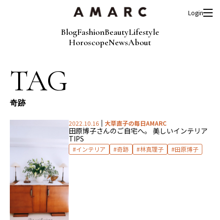
Login
Blog
Fashion
Beauty
Lifestyle
Horoscope
News
About
TAG
奇跡
2022.10.16
大草直子の毎日AMARC
田原博子さんのご自宅へ。 美しいインテリア
TIPS
インテリア
奇跡
林真理子
田原博子