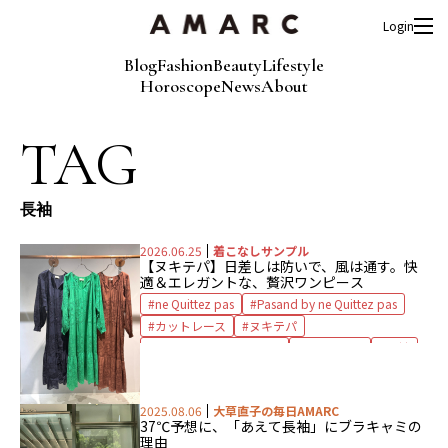
Login
Blog
Fashion
Beauty
Lifestyle
Horoscope
News
About
TAG
長袖
2026.06.25
着こなしサンプル
【ヌキテパ】
日差しは防いで、風は通す。
快
適＆エレガントな、贅沢ワンピース
ne Quittez pas
Pasand by ne Quittez pas
カットレース
ヌキテパ
パサンド バイ ヌキテパ
ワンピース
長袖
2025.08.06
大草直子の毎日AMARC
37℃予想に、
「あえて長袖」にブラキャミの
理由