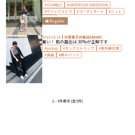
STUMBLY
UNDERSON UNDERSON
ヴァレクストラ
コーディネート
ニット
長袖
2019.05.26
大草直子の毎日AMARC
暑い！ 肌の露出は 30%が正解です
pickup
モンクストラップ
紫外線対策
長袖
麻のパンツ
1 - 3件表示 (全3件)