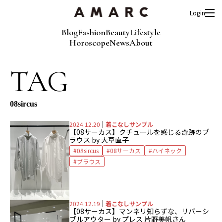
Login
Blog
Fashion
Beauty
Lifestyle
Horoscope
News
About
TAG
08sircus
2024.12.20
着こなしサンプル
【08サーカス】クチュールを感じる奇跡のブ
ラウス by 大草直子
08sircus
08サーカス
ハイネック
ブラウス
2024.12.19
着こなしサンプル
【08サーカス】マンネリ知らずな、リバーシ
ブルアウター by プレス 片野美帆さん