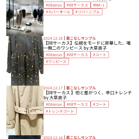
08sircus
08サーカス
MA−1
カバーオール
リバーシブル
2024.12.18
着こなしサンプル
【08サーカス】伝統をモードに昇華した、唯
一無二のワンピース by 大草直子
08sircus
08サーカス
コート
ワンピース
2024.12.17
着こなしサンプル
【08サーカス 】他と差がつく、辛口トレンチ
by 大草直子
08sircus
08サーカス
コート
トレンチコート
2024.12.16
着こなしサンプル