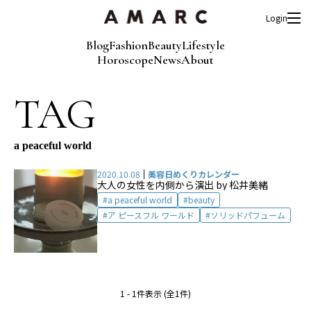
Login
Blog
Fashion
Beauty
Lifestyle
Horoscope
News
About
TAG
a peaceful world
2020.10.08
美容日めくりカレンダー
大人の女性を内側から演出 by 松井美緒
a peaceful world
beauty
ア ピースフル ワールド
ソリッドパフューム
1 - 1件表示 (全1件)