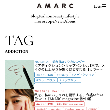
Login
Blog
Fashion
Beauty
Lifestyle
Horoscope
News
About
TAG
ADDICTION
2026.03.21
美容日めくりカレンダー
＜アディクション＞リップペンシル1本で、メ
イクの仕上がりが驚くほど変わる【カラーコ
スメ】
ADDICTION
beauty
アディクション
カラーコスメ
リップカラー
リップペンシル
春コスメ
2023.07.19
Fashion
私を、私のおしゃれを更新する、今纏いたい
色 vol.3【AMARC magazine 番外編】
ADDICTION
AMARC magazine
AMARCmagazine
color you up
MiMC