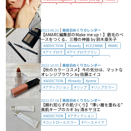
NARS
three
アディクション
エムアイエムシー
スリー
ディオール
ナーズ
メイク
メイクアップ
番外編
2023.06.21
美容日めくりカレンダー
【AMARC編集部のMake me up！】眉毛のベ
ースをつくる、三種の神器 by 鈴木亜矢子
ADDICTION
beauty
CEZANNE
MiMC
アイブロウ
アイブロウブラシ
アディクション
セザンヌ
ブラシ
メイク
メイクアップ
メイクアップツール
2022.10.01
美容日めくりカレンダー
【秋のカラーコスメ】今の気分は、マットな
眉毛
オレンジブラウン by 佐藤エイコ
ADDICTION
beauty
perse
アディクション
リップ
リップカラー
2022.07.16
美容日めくりカレンダー
【崩れ知らずの肌づくり】“薄い層を重ねる”――
美肌キープのカギ by 清水ヤヨエ
ADDICTION
アディクション
コントロールカラー
ベースメイク