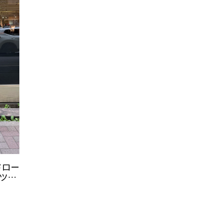
ドロー
ツ
by