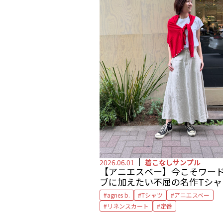
2026.06.01
着こなしサンプル
【アニエスベー】
今こそワー
ブに加えたい
不屈の名作Tシャ
編集部
agnes b.
Tシャツ
アニエスベー
リネンスカート
定番