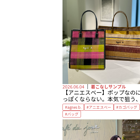
2026.06.04
着こなしサンプル
【アニエスベー】
ポップなの
っぽくならない。
本気で狙う
スパなカゴバッグ
by 編集部
agnes b.
アニエスべー
カゴバッグ
バッグ