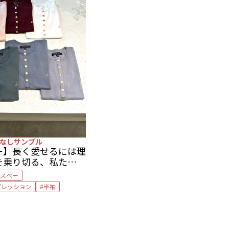
なしサンプル
ー】
長く愛せるには理
を乗り切る、私たちの
ーディガン
by 編集部
スべー
プレッション
半袖