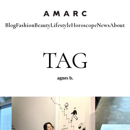
Blog
Fashion
Beauty
Lifestyle
Horoscope
News
About
TAG
agnes b.