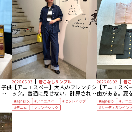
2026.06.03
着こなしサンプル
2026.06.02
着こ
に子供
【アニエスベー】
大人のフレンチシ
【アニエスベ
、高コ
ック。
普通に見せない、計算された
由がある。
夏
「抜け感」
by 編集部
新しい定番カ
agnes b.
アニエスべー
セットアップ
agnes b.
アニエ
デニム
フレンチシック
カーディガンイン
定番アイテム