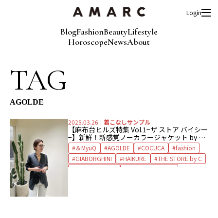
Login
Blog
Fashion
Beauty
Lifestyle
Horoscope
News
About
TAG
AGOLDE
2025.03.26
着こなしサンプル
【麻布台ヒルズ特集 Vol.1−ザ ストア バイシー
−】新鮮！新感覚ノーカラージャケット by 大
草直子
＆MyuQ
AGOLDE
COCUCA
fashion
GIABORGHINI
HAIKURE
THE STORE by C
アンドミューク
エーゴールドイー
コキュカ
ザ ストア バイシー
ジアボルギーニ
デニム
ミュール
麻布台ヒルズ