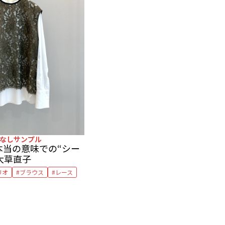
なしサンプル
本当の意味での“シー
 大草直子
リオ
ブラウス
レース