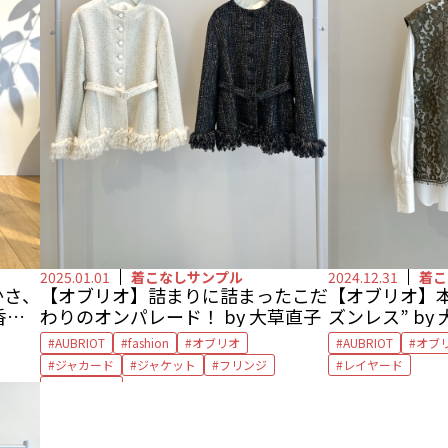
2025.01.01
着こなしサンプル
2024.12.31
着こ
かさ、
【オブリオ】詰まりに詰まったこだ
【オブリオ】
香さ
わりのオンパレード！ by 大草直子
ズンレス” by
AUBRIOT
fashion
オブリオ
AUBRIOT
オブ
ジャカード
ジャケット
フリンジ
レイヤード
包みボタン