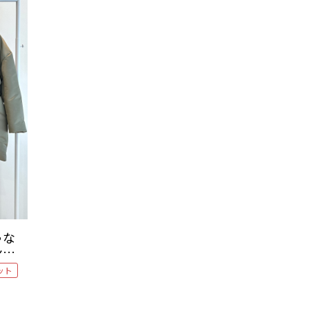
ゃな
ント
ット