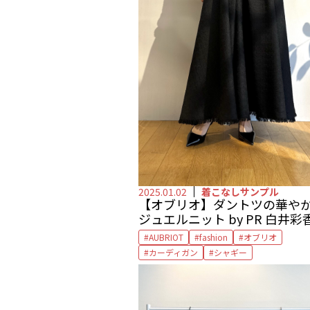
2025.01.02
着こなしサンプル
【オブリオ】ダントツの華や
ジュエルニット by PR 白井彩
ん
AUBRIOT
fashion
オブリオ
カーディガン
シャギー