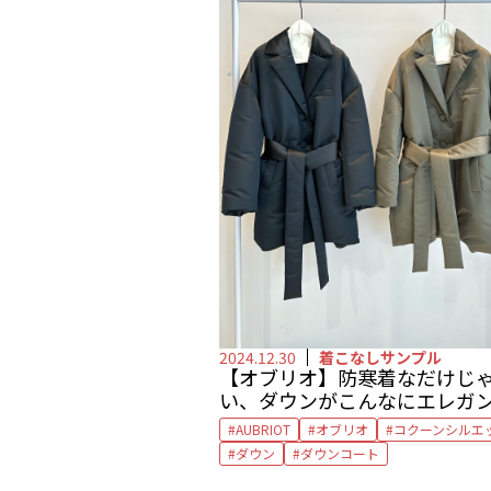
2024.12.30
着こなしサンプル
【オブリオ】防寒着なだけじ
い、ダウンがこんなにエレガ
に！ by 大草直子
AUBRIOT
オブリオ
コクーンシルエ
ダウン
ダウンコート