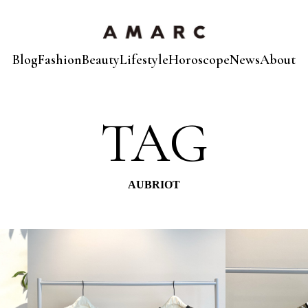
Blog
Fashion
Beauty
Lifestyle
Horoscope
News
About
TAG
AUBRIOT