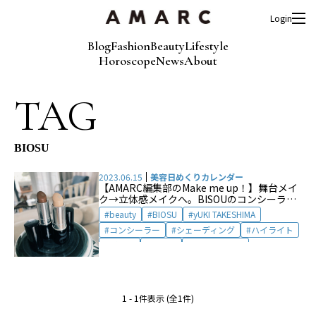
Login
Blog
Fashion
Beauty
Lifestyle
Horoscope
News
About
TAG
BIOSU
2023.06.15
美容日めくりカレンダー
【AMARC編集部のMake me up！】舞台メイ
ク→立体感メイクへ。BISOUのコンシーラー
by 大草直子
beauty
BIOSU
yUKI TAKESHIMA
コンシーラー
シェーディング
ハイライト
ビズゥ
メイク
メイクアップ
メイクアップツール
ユキ タケシマ
1 - 1件表示 (全1件)