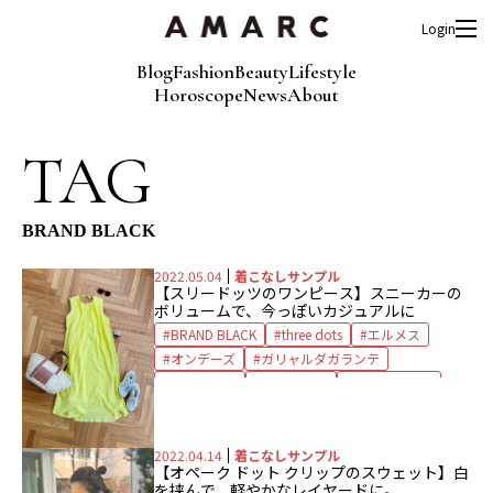
Login
Blog
Fashion
Beauty
Lifestyle
Horoscope
News
About
TAG
BRAND BLACK
2022.05.04
着こなしサンプル
【スリードッツのワンピース】スニーカーの
ボリュームで、今っぽいカジュアルに
BRAND BLACK
three dots
エルメス
オンデーズ
ガリャルダガランテ
サングラス
スニーカー
スリードッツ
バッグ
バングル
ロエベ
ワンピース
2022.04.14
着こなしサンプル
【オペーク ドット クリップのスウェット】白
を挟んで、軽やかなレイヤードに。