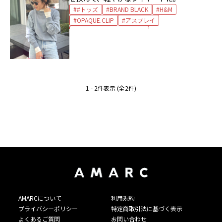
#トッズ
BRAND BLACK
H&M
OPAQUE.CLIP
アスプレイ
オペーク ドット クリップ
ガリャルダガランテ
サングラス
スウェット
スニーカー
スローン
タートルカットソー
チャリアンドコー
デニムパンツ
バッグ
リング
1 - 2件表示 (全2件)
AMARCについて
利用規約
プライバシーポリシー
特定商取引法に基づく表示
よくあるご質問
お問い合わせ