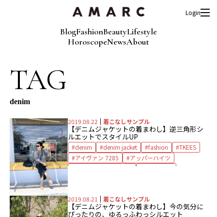
Login
Blog
Fashion
Beauty
Lifestyle
Horoscope
News
About
TAG
denim
2019.08.22
着こなしサンプル
【デニムジャケットの着まわし】逆三角形シ
ルエットでスタイルUP
denim
denim jacket
fashion
TKEES
アイヴァン 7285
アッパーハイツ
エーピーストゥディオ
サングラス
サンダル
スカート
デニムジャケット
バッグ
ピアス
ボン マジック
2019.08.21
着こなしサンプル
メゾンエヌアッシュパリ
【デニムジャケットの着まわし】今の気分に
ぴったりの、ゆるっふわっシルエット