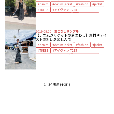
denim
denim jacket
fashion
jacket
TKEES
アイヴァン 7285
アダワットトゥアレグ
アッパーハイツ
キャップ
サングラス
サンダル
デニムジャケット
バッグ
ハム
2019.08.20
着こなしサンプル
バングル
ピアス
ブレスレット
【デニムジャケットの着まわし】素材やテイ
ボン マジック
メゾンエヌアッシュパリ
ストの対比を楽しんで
リトラル
ワンピース
denim
denim jacket
fashion
jacket
TKEES
アイヴァン 7285
アダワットトゥアレグ
アッパーハイツ
カオス
サングラス
サンダル
シーズンスタイルラボ
スカート
タプレイ
タンクトップ
デニムジャケット
ハム
バングル
ピアス
ブレスレット
1 - 3件表示 (全3件)