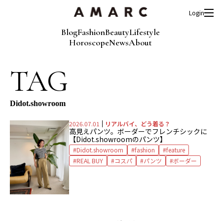
Login
Blog
Fashion
Beauty
Lifestyle
Horoscope
News
About
TAG
Didot.showroom
2026.07.01
リアルバイ、どう着る？
高見えパンツ。ボーダーでフレンチシックに
【Didot.showroomのパンツ】
Didot.showroom
fashion
feature
REAL BUY
コスパ
パンツ
ボーダー