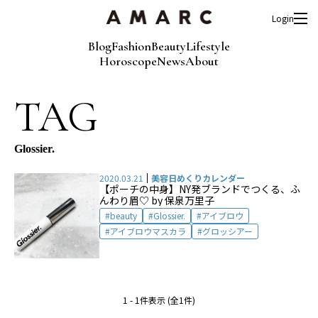
Login
Blog
Fashion
Beauty
Lifestyle
Horoscope
News
About
TAG
Glossier.
2020.03.21
美容日めくりカレンダー
【ポーチの中身】NY発ブランドでつくる、ふ
んわり眉♡ by 保泉万里子
beauty
Glossier.
アイブロウ
アイブロウマスカラ
グロッシアー
1 - 1件表示 (全1件)