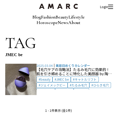
Login
Blog
Fashion
Beauty
Lifestyle
Horoscope
News
About
TAG
JMEC be
2025.03.04
美容日めくりカレンダー
【毛穴ケアの攻略法】たるみ毛穴に効果的！
肌を引き締めることに特化した美顔器 by 陶山
恵実
beauty
JMEC be
キャトルリフト
ジェイメックビー
たるみ毛穴
ひらき毛穴
毛穴ケア
美容医療
美顔器
1 - 1件表示 (全1件)