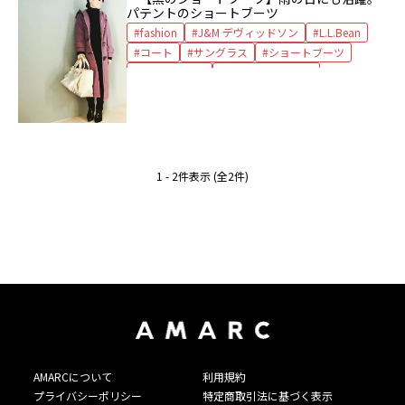
パテントのショートブーツ
fashion
J&M デヴィッドソン
L.L.Bean
コート
サングラス
ショートブーツ
トートバッグ
トゥモローランド
ドゥロワー
ニット
バッグ
パンツ
ピアス
ブーツ
プロエンザスクーラー
ボッテガ・ヴェネタ
ミラ オーウェン
1 - 2件表示 (全2件)
AMARCについて
利用規約
プライバシーポリシー
特定商取引法に基づく表示