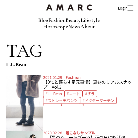
Login
Blog
Fashion
Beauty
Lifestyle
Horoscope
News
About
TAG
L.L.Bean
2021.01.29
Fashion
【0℃と暮らす足元事情】真冬のリアルスナッ
プ Vol.3
L.L.Bean
コート
ザラ
ストレッチパンツ
ドクターマーチン
ブーツ
ユニクロ
雪の日
2020.02.28
着こなしサンプル
【黒のショートブーツ】雨の日にも活躍。