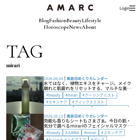
Login
Blog
Fashion
Beauty
Lifestyle
Horoscope
News
About
TAG
mirari
2026.06.04
美容日めくりカレンダー
水ではなく、植物エキスをチャージ。メイク
崩れと肌疲れをリセットする、マルチな美容
ミスト by 陶山恵実 【夏の肌づくり】
beauty
mirari
クーリングミスト
スキンケア
フィックスミスト
マルチミスト
ミラリ
メイクフィクサー
化粧下地
化粧水
夏の肌づくり
2026.05.12
美容日めくりカレンダー
効能も香りもシートもさまざま。今日の肌・
肌づくり
気分で選べるmirariのフェイシャルマスク by
JUNNA 【旅の必需品】
beauty
JUNNA
mirari
スキンケア
トリートメントマスク
パック