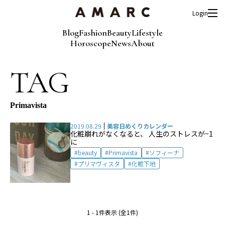
Login
Blog
Fashion
Beauty
Lifestyle
Horoscope
News
About
TAG
Primavista
2019.08.29
美容日めくりカレンダー
化粧崩れがなくなると、 人生のストレスが−1
に
beauty
Primavista
ソフィーナ
プリマヴィスタ
化粧下地
1 - 1件表示 (全1件)