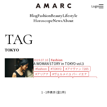
Login
Blog
Fashion
Beauty
Lifestyle
Horoscope
News
About
TAG
TOKYO
2019.07.10
Fashion
A WOMAN STORY in TOKYO vol.3
fashion
TOKYO
アイヴァン 7285
アリアナ
ヴェルメイユ パー イエナ
エスケーパーズ
カオス
ガラ イズ ラブ
コキュカ
ザ ストア バイシー
ジョンストンズ
タンクトップ
チャーチ
1 - 1件表示 (全1件)
ネブローニ
パンツ
ビューティ＆ユース
フランク＆アイリーン
マリア ブラック
ユナイテッドアローズ
ラ メゾン ド リリス