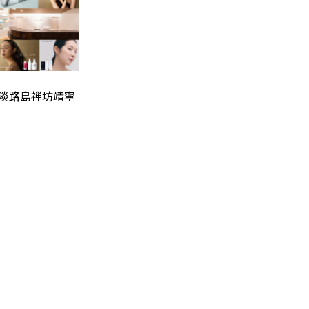
淡路島禅坊靖寧