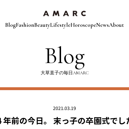
Blog
Fashion
Beauty
Lifestyle
Horoscope
News
About
Blog
大草直子の毎日AMARC
2021.03.19
４年前の今日。 末っ子の卒園式でし