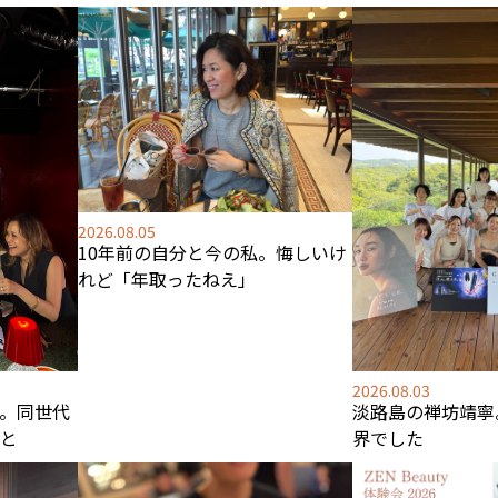
2026.08.05
10年前の自分と今の私。悔しいけ
れど「年取ったねえ」
2026.08.03
淡路島の禅坊靖寧
。同世代
界でした
と