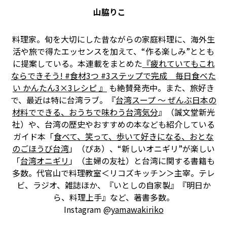
山脇りこ
料理家。旬を大切にした昔ながらの家庭料理に、海外生
活や旅で得たエッセンスを加えて、“作る楽しみ”ととも
に提案している。本連載をまとめた
『疲れていてもこれ
ならできそう! #食材3つ #3ステップで完成 毎日食べた
い かんたん3×3レシピ 』
も絶賛発売中。また、旅好き
で、最近は特に台湾ラブ。『
台湾スープ ～ ぜんぶ日本の
材料でできる、おうちで味わう台湾気分
』（誠文堂新光
社）や、台湾の歴史やおすすめの本なども紹介している
ガイド本「
食べて、笑って、歩いて好きになる、おとな
のごほうび台湾
」（ぴあ）、“新しいオニギリ”が楽しい
「
台湾オニギリ
」（主婦の友社）と台湾に関する書籍も
多数。代官山で料理教室＜リコズキッチン＞主宰。テレ
ビ、ラジオ、雑誌ほか、『いとしの自家製』『明日か
ら、料理上手』など、著書多数。
Instagram @
yamawakiriko