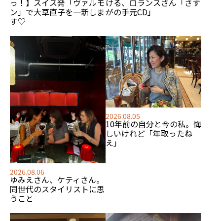
っ！】スイス発「ヴァルモ
ける、
ロランスさん「さす
ン」で大草直子を一新しま
がの手元CD」
す♡
2026.08.05
10年前の自分と今の私。悔
しいけれど「年取ったね
え」
2026.08.06
ゆみえさん、ケティさん。
同世代のスタイリストに思
うこと