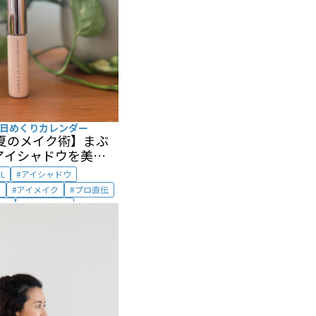
日めくりカレンダー
夏のメイク術】
まぶ
アイシャドウを美しく
KU
L
アイシャドウ
ス
アイメイク
プロ直伝
ソル
夏のメイク