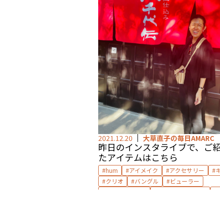
2021.12.20
大草直子の毎日AMARC
昨日のインスタライブで、ご
たアイテムはこちら
hum
アイメイク
アクセサリー
クリオ
バングル
ビューラー
ブチェラッティ
ブラン エトワール