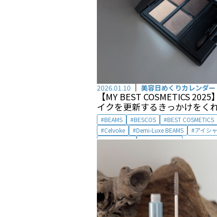
2026.01.10
美容日めくりカレンダー
【MY BEST COSMETICS 2025
イクを更新するきっかけをく
Celvokeのタイムレスパレット b
BEAMS
BESCOS
BEST COSMETICS
目黒越子
Celvoke
Demi-Luxe BEAMS
アイシ
アイメイク
セルヴォーク
デミルクス ビームス
ビームス
メイクアップ