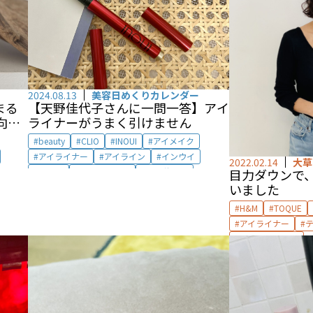
2024.08.13
美容日めくりカレンダー
まる
【天野佳代子さんに一問一答】アイ
向き
ライナーがうまく引けません
スカラ
beauty
CLIO
INOUI
アイメイク
アイライナー
アイライン
インウイ
2022.02.14
大草
目力ダウンで、
クリオ
メイクアップ
天野佳代子
いました
H&M
TOQUE
アイライナー
ライフスタイル