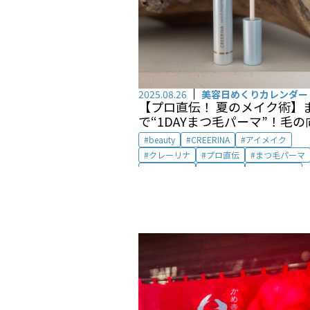
2025.08.26
美容日めくりカレンダー
【プロ直伝！ 夏のメイク術】
で“1DAYまつ毛パーマ”！
毛の
を補正し
カールを記憶するマ
beauty
CREERINA
アイメイク
下地
by KIKKU
クレーリナ
プロ直伝
まつ毛パーマ
まつ毛下地
メイク術
夏のメイク