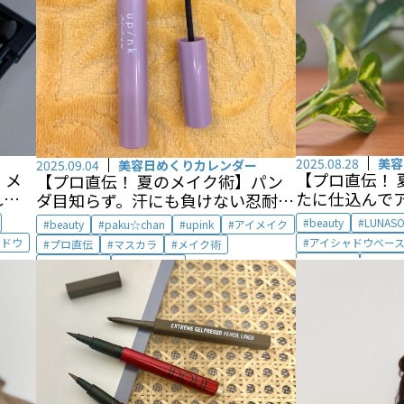
2025.08.28
美容
2025.09.04
美容日めくりカレンダー
】
メ
【プロ直伝！ 
【プロ直伝！ 夏のメイク術】
パン
れた、
たに仕込んで
ダ目知らず。
汗にも負けない忍耐
y
キープ
by KIK
力！
by paku☆chan
beauty
LUNASO
beauty
paku☆chan
upink
アイメイク
ャドウ
アイシャドウベー
プロ直伝
マスカラ
メイク術
メイク術
ルナ
ユーピンク
夏のメイク