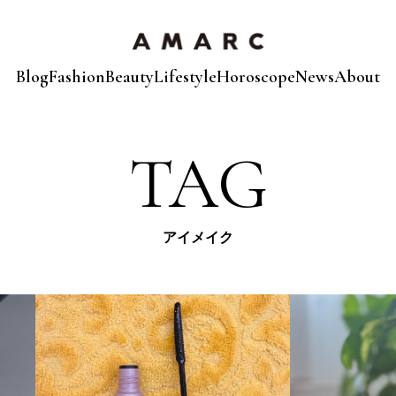
Blog
Fashion
Beauty
Lifestyle
Horoscope
News
About
TAG
アイメイク