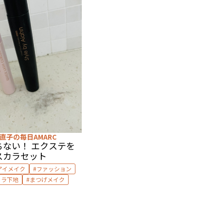
直子の毎日AMARC
ない！ エクステを
スカラセット
アイメイク
ファッション
カラ下地
まつげメイク