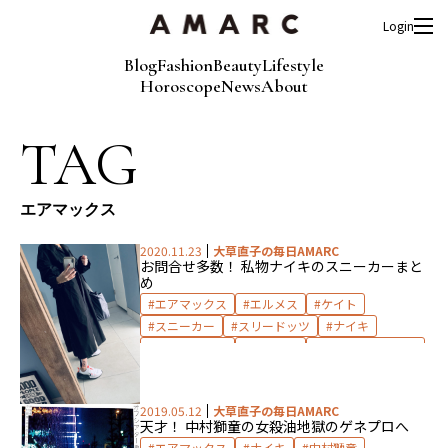
Login
Blog
Fashion
Beauty
Lifestyle
Horoscope
News
About
TAG
エアマックス
2020.11.23
大草直子の毎日AMARC
お問合せ多数！ 私物ナイキのスニーカーまと
め
エアマックス
エルメス
ケイト
スニーカー
スリードッツ
ナイキ
ファッション
フレイム
リックオーエンス
ルルレモン
レスポートサック
2019.05.12
大草直子の毎日AMARC
天才！ 中村獅童の女殺油地獄のゲネプロへ
エアマックス
ナイキ
中村獅童