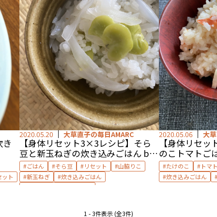
2020.05.20
大草直子の毎日AMARC
2020.05.06
大草
炊き
【身体リセット3×3レシピ】そら
【身体リセット
豆と新玉ねぎの炊き込みごはん by
のこトマトごは
山脇りこ
ごはん
そら豆
リセット
山脇りこ
たけのこ
トマ
セット
新玉ねぎ
炊き込みごはん
炊き込みごはん
身体リセット3×3レシピ
1 - 3件表示 (全3件)