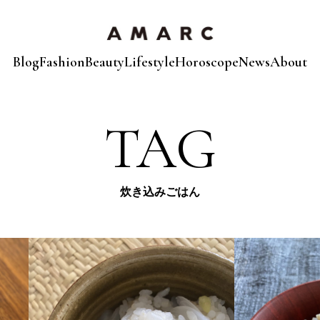
Blog
Fashion
Beauty
Lifestyle
Horoscope
News
About
TAG
炊き込みごはん