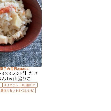
直子の毎日AMARC
3×3レシピ】たけ
ん by 山脇りこ
ト
リセット
山脇りこ
身体リセット3×3レシピ