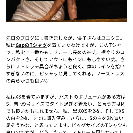
先日のブログ
にも書きましたが、優子さんはユニクロ。
私は
GapのTシャツ
を着ていたわけですが、このTシャ
ツ。私史上一番かも。すこーし長めの袖丈、襟ぐりのコ
ンパクトさ、そしてアウトにもインにもしやすい丈。さ
らにストレッチ具合がちょうど良く、体のラインを拾い
すぎないのに、ピシャッと見せてくれる。ノーストレス
の柔らかさも良い♡
私はXSを着ていますが、バストのボリュームがある方は
S、普段9号サイズでタイト過ぎず着たい、と言う方はM
でも良いかもしれません。私、黒のXSを2枚。そしてXS
の白を2枚、すでに購入済み。さらに、Sの白を2枚買い
足そうかな、と思っています。ビッグサイズのTシャツも
良いのですが、どうしたって、ストリート風になってし