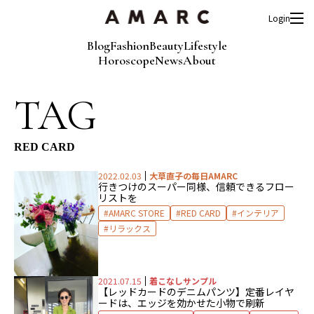
Login
Blog
Fashion
Beauty
Lifestyle
Horoscope
News
About
TAG
RED CARD
2022.02.03
大草直子の毎日AMARC
行きつけのスーパー同様、信頼できるフロー
リストを
AMARC STORE
RED CARD
インテリア
リラックス
2021.07.15
着こなしサンプル
【レッドカードのデニムパンツ】定番レイヤ
ードは、エッジを効かせた小物で刷新