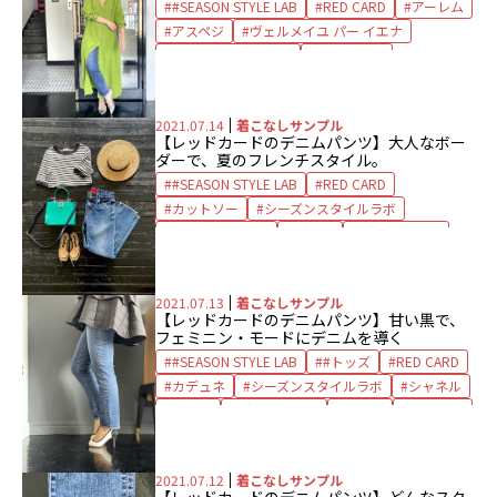
#SEASON STYLE LAB
RED CARD
アーレム
アスペジ
ヴェルメイユ パー イエナ
ガリャルダガランテ
サングラス
シーズンスタイルラボ
シャツワンピース
デニム
デニムパンツ
ネックレス
2021.07.14
着こなしサンプル
ピアス
フラットシューズ
【レッドカードのデニムパンツ】大人なボー
プルミエ アロンディスモン
ペリーコ
ダーで、夏のフレンチスタイル。
ラバー
レッドカード
#SEASON STYLE LAB
RED CARD
カットソー
シーズンスタイルラボ
セルジオ ロッシ
デニム
デニムパンツ
バッグ
フラットシューズ
ヘレンカミンスキー
マカフィー
2021.07.13
着こなしサンプル
レッドカード
ロジェ ヴィヴィエ
【レッドカードのデニムパンツ】甘い黒で、
フェミニン・モードにデニムを導く
#SEASON STYLE LAB
#トッズ
RED CARD
カデュネ
シーズンスタイルラボ
シャネル
デニム
デニムパンツ
バッグ
パンプス
ブラウス
レッドカード
2021.07.12
着こなしサンプル