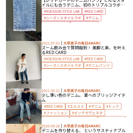
【レッドカードのデニムパンツ】どんなスタ
イルにも合うデニム、初のトリプルコラボで
登場！
#SEASON STYLE LAB
RED CARD
シーズンスタイルラボ
デニム
デニムパンツ
レッドカード
2021.07.01
大草直子の毎日AMARC
ズーム飲み会で質問殺到！ 美脚と楽、を叶え
るRED CARD
#SEASON STYLE LAB
RED CARD
シーズンスタイルラボ
デニムパンツ
ファッション
レッドカード
2021.05.21
大草直子の毎日AMARC
少し薄い色のデニム。 夏へのブリッジアイテ
ム
RED CARD
エルメス
デニム
トック
ファッション
ボッテガヴェネタ
ルチェンティ
レッドカード
ロンハーマン
2020.09.28
大草直子の毎日AMARC
春服
梅雨
デニムを作り替える、 というサスティナブル