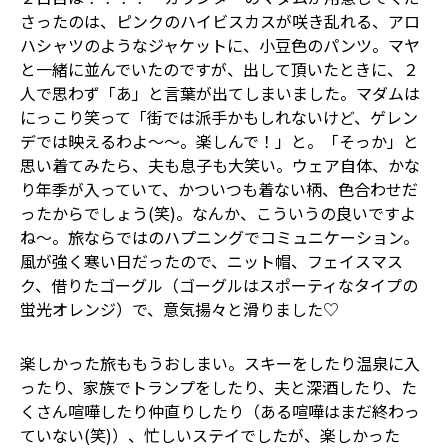
さったのは、ピンクのハイビスカスが咲き乱れる、アロ
ハシャツのようなジャケットに、小豆色のパンツ。マヤ
と一緒に並んでいたのですが、出して頂いたときに、２
人で思わず「あ」と言葉が出てしまいました。マダムは
にっこり笑って「街では派手かもしれないけど、ゲレン
デでは映えるわよ～～。楽しんで！」と。「そっか」と
思い着てみたら、夫も息子も大笑い。ウェア自体、かな
り年季が入っていて、かついつも着ない柄、色合わせだ
ったからでしょう(笑)。なんか、こういうの良いですよ
ね～。旅ならではのハプニングでコミュニケーション。
風が強く寒い日だったので、ニット帽、フェイスマス
ク、借りたゴーグル（ゴーグルはスポーティなタイプの
蛍光オレンジ）で、意気揚々と滑りました♡
楽しかった旅ももうおしまい。スキーをしたり温泉に入
ったり、家族でトランプをしたり、夫と深酒したり、た
くさん喧嘩したり仲直りしたり（ある喧嘩はまだ終わっ
ていない(笑)）、忙しいステイでしたが、楽しかった