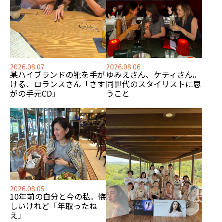
2026.08.07
2026.08.06
某ハイブランドの靴を手が
ゆみえさん、ケティさん。
ける、
ロランスさん「さす
同世代のスタイリストに思
がの手元CD」
うこと
2026.08.05
10年前の自分と今の私。悔
しいけれど「年取ったね
え」