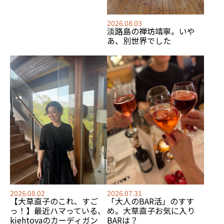
2026.08.03
淡路島の禅坊靖寧。いや
あ、別世界でした
2026.08.02
2026.07.31
【大草直子のこれ、すご
「大人のBAR活」のすす
っ！】最近ハマっている、
め。大草直子お気に入り
kiehtovaのカーディガン
BARは？