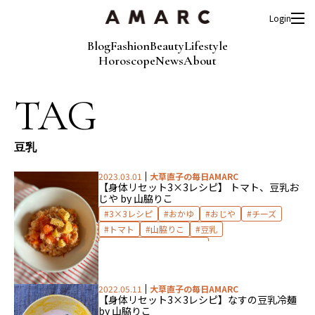
Login
Blog
Fashion
Beauty
Lifestyle
Horoscope
News
About
TAG
豆乳
2023.03.01
大草直子の毎日AMARC
【身体リセット3×3レシピ】 トマト、豆乳お
じや by 山脇りこ
3×3レシピ
おかゆ
おじや
チーズ
トマト
山脇りこ
豆乳
身体リセット3×3レシピ
2022.05.11
大草直子の毎日AMARC
【身体リセット3×3レシピ】なすの豆乳冷麺
by 山脇りこ