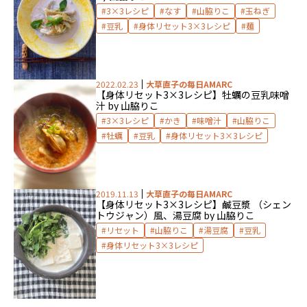
3×3レシピ
なす
山脇りこ
玉ねぎ
豆乳
身体リセット3×3レシピ
麺
2022.02.23
大草直子の毎日AMARC
【身体リセット3×3レシピ】牡蠣の豆乳味噌
汁 by 山脇りこ
3×3レシピ
かき
味噌汁
山脇りこ
牡蠣
豆乳
身体リセット3×3レシピ
2019.11.13
大草直子の毎日AMARC
【身体リセット3×3レシピ】鹹豆漿 （シェン
トウジャン）風、湯豆腐 by 山脇りこ
リセット
山脇りこ
湯豆腐
豆乳
身体リセット3×3レシピ