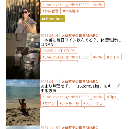
Live Love Laugh NMN 15000
NMN
体系管理
体系維持
2025.08.14
大草直子の毎日AMARC
「本当に毎日ワイン飲んでる？」
体型維持に
はNMN
AMARC LIFE STORE
Live Love Laugh NMN 15000
NMN
ワイン
体型維持
食生活
2025.04.11
大草直子の毎日AMARC
あまり無理せず、 「162cm51kg」をキープ
する方法
Live Love Laugh NMN 15000
NMN
Tips
サロン
シャルール
テルーチェ
ピラティス
体型維持
温泉水99
2024.11.15
大草直子の毎日AMARC