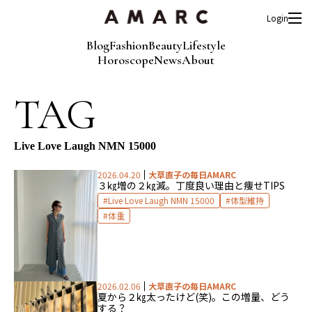
Login
Blog
Fashion
Beauty
Lifestyle
Horoscope
News
About
TAG
Live Love Laugh NMN 15000
2026.04.20
大草直子の毎日AMARC
３㎏増の２㎏減。
丁度良い理由と痩せTIPS
Live Love Laugh NMN 15000
体型維持
体重
2026.02.06
大草直子の毎日AMARC
夏から２㎏太ったけど(笑)。
この増量、どう
する？