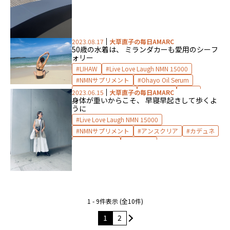
2023.08.17
大草直子の毎日AMARC
50歳の水着は、 ミランダカーも愛用のシーフ
ォリー
LIHAW
Live Love Laugh NMN 15000
NMNサプリメント
Ohayo Oil Serum
Oyasumi Oil Serum
SEAFOLLY
SK-Ⅱ
2023.06.15
大草直子の毎日AMARC
身体が重いからこそ、 早寝早起きして歩くよ
upper hights
シーフォリー
シャツ
うに
シャネル
スキンケア
Live Love Laugh NMN 15000
ドランクエレファント
ファッション
NMNサプリメント
アンスクリア
カデュネ
フェイスマスク
マディソンブルー
水着
ジルサンダー
チャーチ
沖縄
海
美容
美容液
1 - 9件表示 (全10件)
1
2