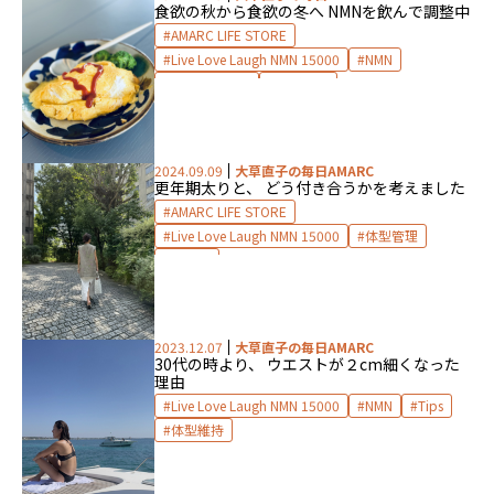
食欲の秋から食欲の冬へ NMNを飲んで調整中
AMARC LIFE STORE
Live Love Laugh NMN 15000
NMN
サプリメント
体型管理
2024.09.09
大草直子の毎日AMARC
更年期太りと、 どう付き合うかを考えました
AMARC LIFE STORE
Live Love Laugh NMN 15000
体型管理
更年期
2023.12.07
大草直子の毎日AMARC
30代の時より、 ウエストが２cm細くなった
理由
Live Love Laugh NMN 15000
NMN
Tips
体型維持